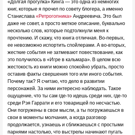
«Долгая прогулка» Кинга — это одна из немногих
книг, которые я прочел по совету блогера, а именно
Станислава
«Ретрогопника»
Андреевича. Это был
даже не совет, а просто меткое описание, буквально
несколько слов, которые подтолкнули меня к
прочтению. И скажу, что книга отличная. Во-первых,
ее невозможно испортить спойлерами. А во-вторых,
жесткие события не затмевают повествование, как
это получилось в «Игре в кальмара». В целом всю
жестокость из книги можно спокойно убрать, просто
оставив факты свершения того или иного события.
Почему так? Я считаю, что дело в развитии
персонажей. За ними интересно наблюдать. Такое
ощущение, что ты сам где-то идешь среди них, где-то
среди Рэя Гаррати и его товарищей по несчастью.
Они погружены в свои мысли, а ты погружаешься в
свои в моменты молчания, а когда разговор
продолжается, узнаешь и сближаешься с простыми
парнями настолько, что выстрелы начинают пугать