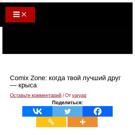
Перейти
Main
к
Menu
содержимому
Comix Zone: когда твой лучший друг
— крыса
Оставьте комментарий
/ От
varyag
Поделиться: