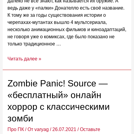
далеко не все знают, как называется их оружие. А
ведь даже у «палки» Донателло есть своё название.
К тому же за годы существования истории о
черепахах-мутантах вышло 4 мультсериала,
несколько анимационных фильмов и киноадаптаций,
не говоря уже о комиксах, где было показано не
только традиционное …
Оружие
Читать далее »
черепашек-
ниндзя:
названия,
Zombie Panic! Source —
фото
«бесплатный» онлайн
и
описание
хоррор с классическими
зомби
Про ПК
/ От
varyag
/
26.07.2021
/
Оставьте