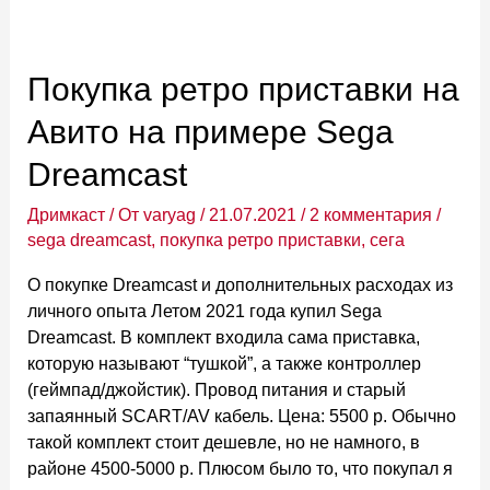
на
Sega
Mega
Покупка ретро приставки на
Drive,
Авито на примере Sega
где
можно
Dreamcast
потолкаться
Дримкаст
/ От
varyag
/
21.07.2021
/
2 комментария
/
sega dreamcast
,
покупка ретро приставки
,
сега
О покупке Dreamcast и дополнительных расходах из
личного опыта Летом 2021 года купил Sega
Dreamcast. В комплект входила сама приставка,
которую называют “тушкой”, а также контроллер
(геймпад/джойстик). Провод питания и старый
запаянный SCART/AV кабель. Цена: 5500 р. Обычно
такой комплект стоит дешевле, но не намного, в
районе 4500-5000 р. Плюсом было то, что покупал я