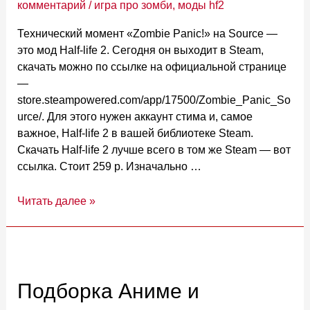
комментарий
/
игра про зомби
,
моды hf2
Технический момент «Zombie Panic!» на Source —
это мод Half-life 2. Сегодня он выходит в Steam,
скачать можно по ссылке на официальной странице
—
store.steampowered.com/app/17500/Zombie_Panic_So
urce/. Для этого нужен аккаунт стима и, самое
важное, Half-life 2 в вашей библиотеке Steam.
Скачать Half-life 2 лучше всего в том же Steam — вот
ссылка. Стоит 259 р. Изначально …
Zombie
Читать далее »
Panic!
Source
—
«бесплатный»
онлайн
Подборка Аниме и
хоррор