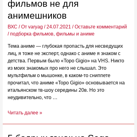
фильмов не для
с
классическими
анимешников
зомби
ВХС
/ От
varyag
/
24.07.2021
/
Оставьте комментарий
/
подборка фильмов
,
фильмы и аниме
Тема аниме — глубокая пропасть для несведущих
лиц, я тоже не эксперт, однако с аниме я знаком с
детства. Первым было «Topo Gigio» на VHS. Никто
из моих знакомых про него не слышал. Это
мультфильм о мышонке, в каком-то сниппете
прочитал, что аниме «Topo Gigio» основывается на
итальянском тв-шоу середины 20в. Но это
неудивительно, что …
Подборка
Читать далее »
Аниме
и
фильмов