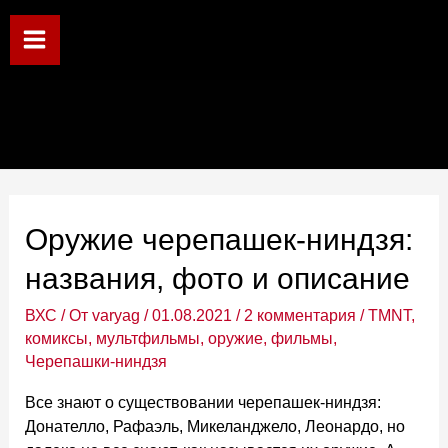
Перейти
к
Main
содержимому
Menu
Оружие черепашек-ниндзя:
названия, фото и описание
ВХС
/ От
varyag
/
01.08.2021
/
2 комментария
/
TMNT
,
комиксы
,
мультфильмы
,
оружие
,
фильмы
,
Черепашки-ниндзя
Все знают о существовании черепашек-ниндзя:
Донателло, Рафаэль, Микеланджело, Леонардо, но